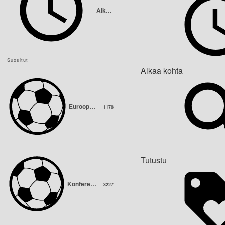
Alkaa pian
Suositut
Alkaa kohta
Eurooppa-liigan karsinnat
Jalkapallo
1178
Tutustu
Konferenssiliigan karsinnat
Jalkapallo
3227