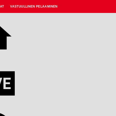
AT
VASTUULLINEN PELAAMINEN