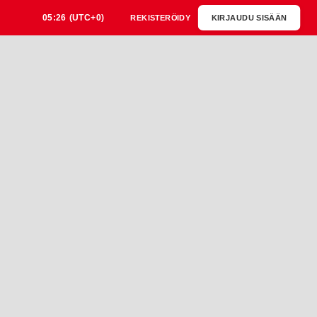
05:26
(UTC+0)
REKISTERÖIDY
KIRJAUDU SISÄÄN