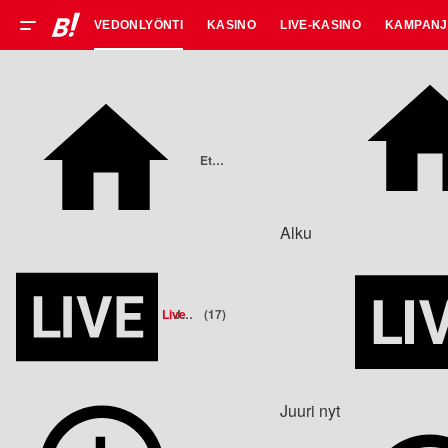
VEDONLYÖNTI
KASINO
LIVE-KASINO
KAMPANJ
Selaa
Etusivu
Alku
Live
Juuri nyt
(17)
Juuri nyt