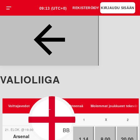
REKISTERÖIDY
KIRJAUDU SISÄÄN
09:13
(UTC+0)
VALIOLIIGA
Voittajavedot
Ottelu
Maaleja yhteensä
Molemmat joukkueet tekevät 
1
Jalkapallo
X
/
Englanti
2
/
Valio
BB
21. ELOK.
@
19.00
Arsenal
1.14
8.00
20.00