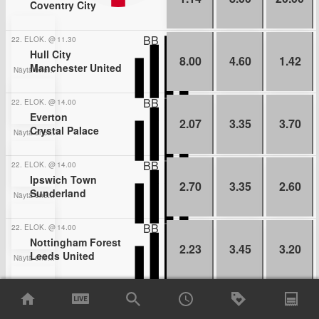
Coventry City
BB
22. ELOK.
@
11.30
Hull City
8.00
4.60
1.42
Manchester United
Näytä enemmän kohteita
BB
22. ELOK.
@
14.00
Everton
2.07
3.35
3.70
Crystal Palace
Näytä enemmän kohteita
BB
22. ELOK.
@
14.00
Ipswich Town
2.70
3.35
2.60
Sunderland
Näytä enemmän kohteita
BB
22. ELOK.
@
14.00
Nottingham Forest
2.23
3.45
3.20
Leeds United
Näytä enemmän kohteita
BB
22. ELOK.
@
16.30
Brentford
2.50
3.50
2.70
Tottenham