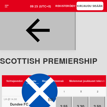
REKISTERÖIDY
KIRJAUDU SISÄÄN
09:15
(UTC+0)
SCOTTISH PREMIERSHIP
Voittajavedot
Ottelu
Maaleja yhteensä
Molemmat joukkueet tekevät 
1
Jalkapallo
X
/
Skotlanti
2
/
Sco
BB
LA
@
14.00
Dundee FC
2.55
3.30
2.50