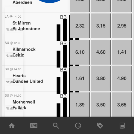
Aberdeen
BB
LA
@
14.00
St Mirren
2.32
3.15
2.95
St Johnstone
Näytä enemmän kohteita
BB
SU
@
12.30
Kilmarnock
6.10
4.60
1.41
Celtic
Näytä enemmän kohteita
BB
SU
@
14.00
Hearts
1.61
3.80
4.90
Dundee United
Näytä enemmän kohteita
BB
SU
@
14.00
Motherwell
1.89
3.50
3.65
Falkirk
Näytä enemmän kohteita
BB
SU
@
15.00
Rangers FC
1.50
4.25
5.30
Hibernian