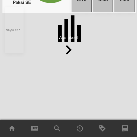
Paksi SE
Näytä enemmän kohteita
Asetukset