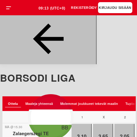
REKISTERÖIDY
KIRJAUDU SISÄÄN
09:13
(UTC+0)
BORSODI LIGA
Ottelu
Maaleja yhteensä
Molemmat joukkueet tekevät maalin
Tuplam
1
Jalkapallo
X
/
Unkari
2
/
Borsod
BB
MA
@
15.30
Zalaegerszegi TE
3.10
3.65
2.05