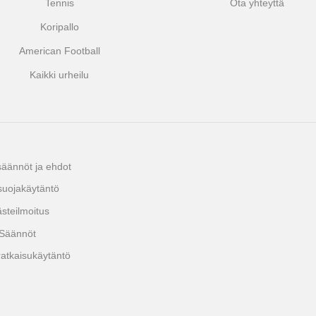
Tennis
Ota yhteyttä
Koripallo
American Football
Kaikki urheilu
säännöt ja ehdot
suojakäytäntö
steilmoitus
Säännöt
ratkaisukäytäntö