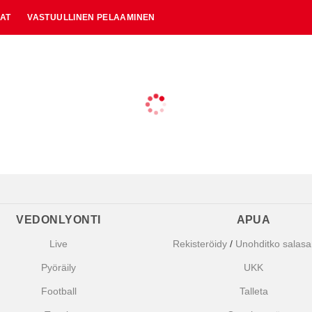
AT
VASTUULLINEN PELAAMINEN
VEDONLYONTI
APUA
Live
Rekisteröidy
/
Unohditko salasa
Pyöräily
UKK
Football
Talleta