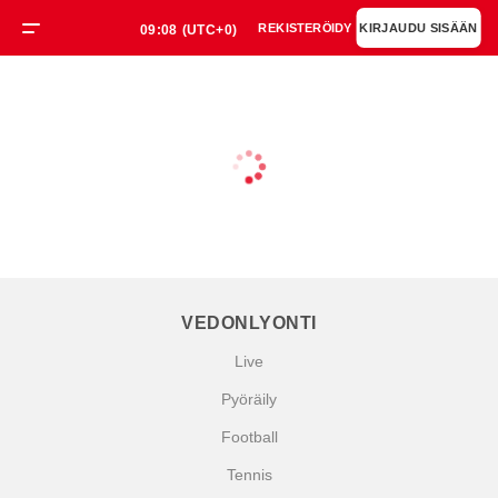
REKISTERÖIDY
KIRJAUDU SISÄÄN
09:08
(UTC+0)
VEDONLYONTI
Live
Pyöräily
Football
Tennis