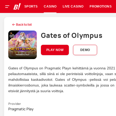
SPORTS
CASINO
LIVE CASINO
PROMOTIONS
Back to list
Gates of Olympus
PLAY NOW
DEMO
Gates of Olympus on Pragmatic Playn kehittämä ja vuonna 2021 jul
peliautomaateista, sillä siinä ei ole perinteisiä voittolinjoja, v
mahdollistaa kaskadivoitot. Gates of Olympus -pelissä voi p
ilmaiskierrosbonus, joka laukeaa scatter-symboleilla ja jossa on 
etsivät jännitystä ja suuria voittoja.
Provider
Pragmatic Play