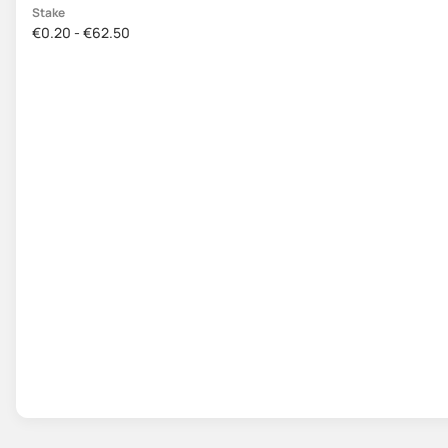
Stake
€0.20 - €62.50